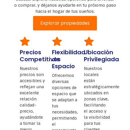
o comprar, y déjanos ayudarte en tu próximo paso
hacia el hogar de tus sueños.
Explorar propiedades
Precios
Flexibilidad
Ubicación
Competitivos
de
Privilegiada
Espacio
Nuestros
Nuestros
precios son
locales
Ofrecemos
accesibles y
están
diversas
reflejan una
estratégicamente
opciones de
excelente
ubicados en
espacio que
relación
zonas clave,
se adaptan a
calidad-
facilitando
tus
precio,
el acceso y
necesidades,
ayudándote
la visibilidad
permitiendo
a tomar la
para tus
el
mejor
clientes.